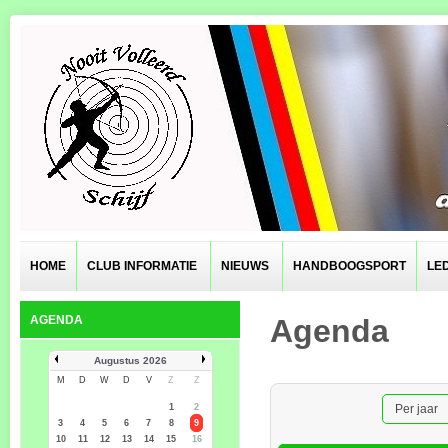
HOME
CLUB INFORMATIE
NIEUWS
HANDBOOGSPORT
LE
AGENDA
Agenda
Augustus 2026
M
D
W
D
V
Z
Z
1
2
Per jaar
3
4
5
6
7
8
9
10
11
12
13
14
15
16