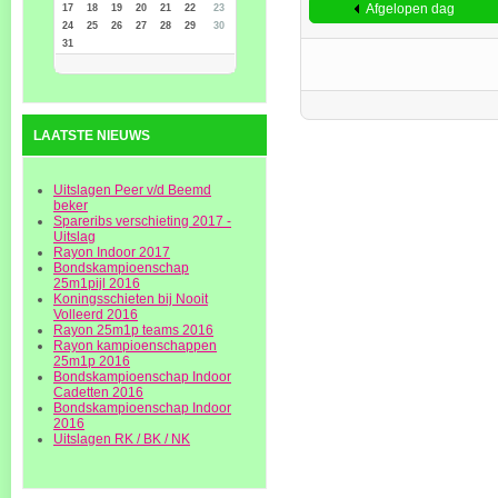
Afgelopen dag
17
18
19
20
21
22
23
24
25
26
27
28
29
30
31
LAATSTE NIEUWS
Uitslagen Peer v/d Beemd
beker
Spareribs verschieting 2017 -
Uitslag
Rayon Indoor 2017
Bondskampioenschap
25m1pijl 2016
Koningsschieten bij Nooit
Volleerd 2016
Rayon 25m1p teams 2016
Rayon kampioenschappen
25m1p 2016
Bondskampioenschap Indoor
Cadetten 2016
Bondskampioenschap Indoor
2016
Uitslagen RK / BK / NK