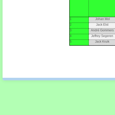
1
Johan Mol
2
Jack Elst
3
André Gommers
4
Jeffrey Segeren
5
Jack Kruik
Copyright (c) 2015
design