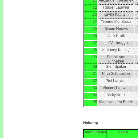
21
Alexander Foesenek
22
Rogier Lauwen
23
Kaylin Kapitein
24
Yvonne Mol Broos
25
Simon Nouws
26
Jack Kruik
27
Liz Verbrugge
28
Kimberly Ketting
29
Pascal van
Ginneken
30
Glen Spijker
31
Nina Schrauwen
32
Piet Lauwen
33
Vincent Lauwen
34
Nicky Kruik
35
Mark van den Broek
Nakamp
baannummer
naam