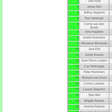
2
Tom Punt
3
Johan Mol
4
Jeffrey Segeren
5
Ron Verbraak
6
Corné van den
Broek
7
Arno Kapitein
8
André Gommers
9
Marianne Bernards
10
Jack Elst
11
Johan Nouws
12
Jean Piere Looijen
13
Cas Verbrugge
14
Peter Rommers
15
Richard van Dorst
16
Conny Lauwen
17
Lauran Segeren
18
Stan Mol
19
Brigitte Nouws
20
Helmut Putman