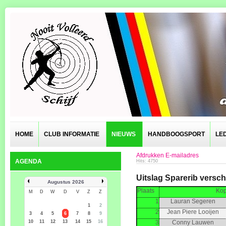
HOME
CLUB INFORMATIE
NIEUWS
HANDBOOGSPORT
LE
Afdrukken
E-mailadres
AGENDA
Hits: 4750
Uitslag Sparerib versch
Augustus 2026
Plaats
Kop
M
D
W
D
V
Z
Z
1
Lauran Segeren
1
2
2
Jean Piere Looijen
3
4
5
6
7
8
9
10
11
12
13
14
15
16
3
Conny Lauwen