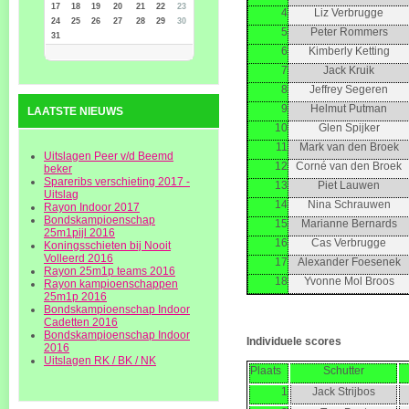
17
18
19
20
21
22
23
4
Liz Verbrugge
24
25
26
27
28
29
30
5
Peter Rommers
31
6
Kimberly Ketting
7
Jack Kruik
8
Jeffrey Segeren
9
Helmut Putman
LAATSTE NIEUWS
10
Glen Spijker
11
Mark van den Broek
Uitslagen Peer v/d Beemd
12
Corné van den Broek
beker
Spareribs verschieting 2017 -
13
Piet Lauwen
Uitslag
14
Nina Schrauwen
Rayon Indoor 2017
Bondskampioenschap
15
Marianne Bernards
25m1pijl 2016
16
Cas Verbrugge
Koningsschieten bij Nooit
Volleerd 2016
17
Alexander Foesenek
Rayon 25m1p teams 2016
18
Yvonne Mol Broos
Rayon kampioenschappen
25m1p 2016
Bondskampioenschap Indoor
Cadetten 2016
Bondskampioenschap Indoor
Individuele scores
2016
Uitslagen RK / BK / NK
Plaats
Schutter
1
Jack Strijbos