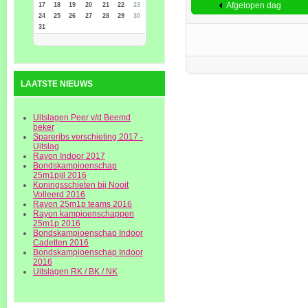
Afgelopen dag
17
18
19
20
21
22
23
24
25
26
27
28
29
30
31
LAATSTE NIEUWS
Uitslagen Peer v/d Beemd
beker
Spareribs verschieting 2017 -
Uitslag
Rayon Indoor 2017
Bondskampioenschap
25m1pijl 2016
Koningsschieten bij Nooit
Volleerd 2016
Rayon 25m1p teams 2016
Rayon kampioenschappen
25m1p 2016
Bondskampioenschap Indoor
Cadetten 2016
Bondskampioenschap Indoor
2016
Uitslagen RK / BK / NK