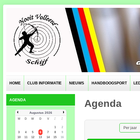
HOME
CLUB INFORMATIE
NIEUWS
HANDBOOGSPORT
LE
AGENDA
Agenda
Augustus 2026
M
D
W
D
V
Z
Z
1
2
Per jaar
3
4
5
6
7
8
9
10
11
12
13
14
15
16