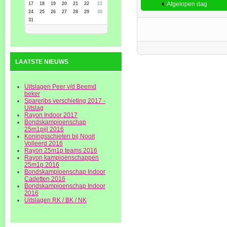
Afgelopen dag
17
18
19
20
21
22
23
24
25
26
27
28
29
30
31
LAATSTE NIEUWS
Uitslagen Peer v/d Beemd
beker
Spareribs verschieting 2017 -
Uitslag
Rayon Indoor 2017
Bondskampioenschap
25m1pijl 2016
Koningsschieten bij Nooit
Volleerd 2016
Rayon 25m1p teams 2016
Rayon kampioenschappen
25m1p 2016
Bondskampioenschap Indoor
Cadetten 2016
Bondskampioenschap Indoor
2016
Uitslagen RK / BK / NK