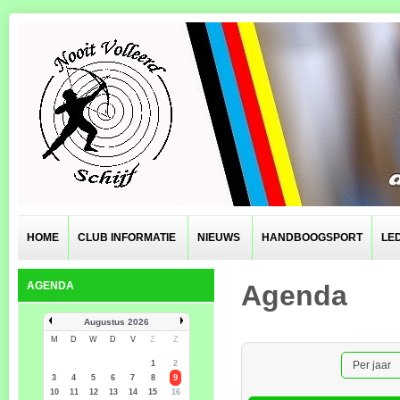
HOME
CLUB INFORMATIE
NIEUWS
HANDBOOGSPORT
LE
AGENDA
Agenda
Augustus 2026
M
D
W
D
V
Z
Z
1
2
Per jaar
3
4
5
6
7
8
9
10
11
12
13
14
15
16